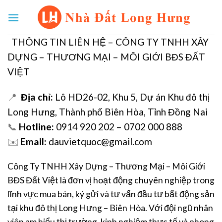
Skip
to
content
THÔNG TIN LIÊN HỆ – CÔNG TY TNHH XÂY
DỰNG – THƯƠNG MẠI – MÔI GIỚI BĐS ĐẤT
VIỆT
📍
Địa chỉ:
Lô HD26-02, Khu 5, Dự án Khu đô thị
Long Hưng, Thành phố Biên Hòa, Tỉnh Đồng Nai
📞
Hotline:
0914 920 202 – 0702 000 888
✉️
Email:
dauvietquoc@gmail.com
Công Ty TNHH Xây Dựng – Thương Mại – Môi Giới
BĐS Đất Việt là đơn vị hoạt động chuyên nghiệp trong
lĩnh vực mua bán, ký gửi và tư vấn đầu tư bất động sản
tại khu đô thị Long Hưng – Biên Hòa. Với đội ngũ nhân
viên am hiểu thị trường, kinh nghiệm thực tế và phong